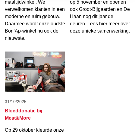
maaltijdwinkel. We
op 5 november en openen
cookies (zoals bijvoorbeeld functionele cookies of
verwelkomen klanten in een
ook Groot-Bijgaarden en De
marketing cookies) kan impact hebben op je
moderne en ruim gebouw.
Haan nog dit jaar de
gebruikservaring of ons belemmeren die
Daarmee wordt onze oudste
deuren. Lees hier meer over
gebruikservaring verder te verbeteren. Je kan je
Bon’Ap-winkel nu ook de
deze unieke samenwerking.
toestemming altijd intrekken via het cookie-instellingen
nieuwste.
icoon op de website. In onze privacyverklaring en
cookieverklaring kan je meer informatie hierover
terugvinden.
31/10/2025
Bloeddonatie bij
Meat&More
Op 29 oktober kleurde onze