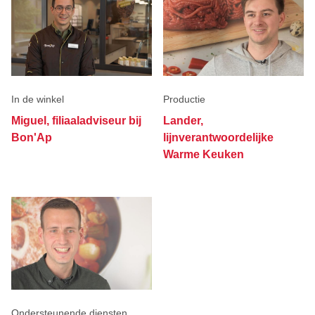
terugvinden.
In de winkel
Productie
Miguel, filiaaladviseur bij
Lander,
Bon'Ap
lijnverantwoordelijke
Warme Keuken
Ondersteunende diensten