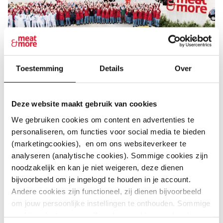
Toestemming
Details
Over
1.600 TOPPERS VAN MEDEWERKERS
Deze website maakt gebruik van cookies
Onze 1.600 toppers van medewerkers zorgen er samen
We gebruiken cookies om content en advertenties te
voor dat we zijn wie we zijn: een gedreven organisatie
personaliseren, om functies voor social media te bieden
waarbij een
collegiale sfeer
, respect en een no-nonsense
(marketingcookies), en om ons websiteverkeer te
mentaliteit evidente waarden zijn. Want als familiaal bedrijf
analyseren (analytische cookies). Sommige cookies zijn
vinden we niet alleen gedrevenheid maar ook
noodzakelijk en kan je niet weigeren, deze dienen
mensgerichtheid
belangrijk.
bijvoorbeeld om je ingelogd te houden in je account.
Andere cookies zijn functioneel, zij dienen bijvoorbeeld
Lees verder
om jouw persoonlijke instellingen te onthouden. Sommige
cookies plaatsen we zelf, andere cookies worden door
JOBDAGEN & JOBBEURZEN