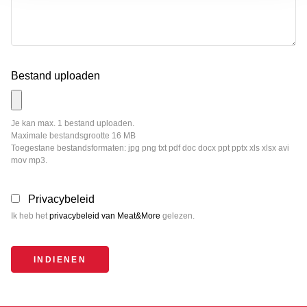
cookies (zoals bijvoorbeeld functionele cookies of
marketing cookies) kan impact hebben op je
gebruikservaring of ons belemmeren die
gebruikservaring verder te verbeteren. Je kan je
Bestand uploaden
toestemming altijd intrekken via het cookie-instellingen
icoon op de website. In onze privacyverklaring en
cookieverklaring kan je meer informatie hierover
Je kan max. 1 bestand uploaden.
terugvinden.
Maximale bestandsgrootte 16 MB
Toegestane bestandsformaten: jpg png txt pdf doc docx ppt pptx xls xlsx avi
mov mp3.
Privacybeleid
Ik heb het
privacybeleid van Meat&More
gelezen.