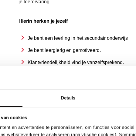
je leerervaring.
Hierin herken je jezelf
Je bent een leerling in het secundair onderwijs
Je bent leergierig en gemotiveerd.
Klantvriendelijkheid vind je vanzelfsprekend.
Je bent stressbestendig en flexibel.
Je bent opzoek naar een stageplaats van minsten
Details
Een stagiair mag hierop rekenen
 van cookies
Een boeiende en gevarieerde stage in een groeien
ent en advertenties te personaliseren, om functies voor social
ns websiteverkeer te analyseren (analytische cookies). Sommige
Persoonlijke begeleiding zodat je écht iets bijleert.