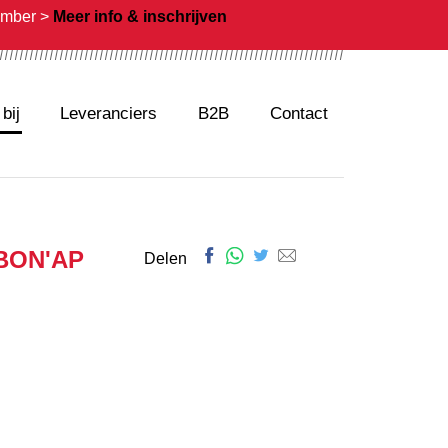
ember >
Meer info & inschrijven
bij
Leveranciers
B2B
Contact
BON'AP
Facebook
Whatsapp
Twitter
E-
Delen
mail