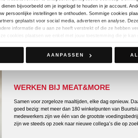
 dienen bijvoorbeeld om je ingelogd te houden in je account. Ande
Een plezante werksfeer, open communicatiecultuu
ouw persoonlijke instellingen te onthouden. Sommige cookies pla
telt? Ook daarvoor ben je bij ons aan het juiste ad
rtners geplaatst voor social media, adverteren en analyse. Dez
ere informatie die u aan ze heeft verstrekt of die ze hebben v
Stagiair worden bij Buurtslagers of Bon’Ap?
eze cookies plaatsen we enkel met jouw toestemming die je kan
Laat ons weten wat jij zoekt en waarom je bij ons stage
AANPASSEN
A
Wij bekijken de mogelijkheden voor jou.
an de strikt noodzakelijke cookies) ook per categorie voor kieze
de knop ‘Aanpassen’. Weigeren van bepaalde categorieën cookies
ting cookies) kan impact hebben op je gebruikservaring of ons 
rbeteren. Je kan je toestemming altijd intrekken via het cookie-i
WERKEN BIJ MEAT&MORE
aring en cookieverklaring kan je meer informatie hierover terugv
Samen voor zorgeloze maaltijden, elke dag opnieuw. Da
goed bezig: met meer dan 180 winkelpunten van Buurtsl
medewerkers zijn we één van de grootste voedingsbedrij
zijn we steeds op zoek naar nieuwe collega’s die op zoek