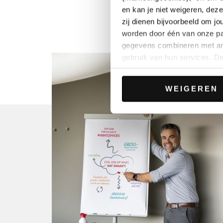
en kan je niet weigeren, deze
zij dienen bijvoorbeeld om j
worden door één van onze pa
gegevens combineren met and
gebruik van hun services. D
knoppen.
WEIGEREN
Je kan er (met uitzondering v
aanvaarden of weigeren via 
functionele cookies of marke
gebruikservaring verder te ve
website. In onze privacyverkl