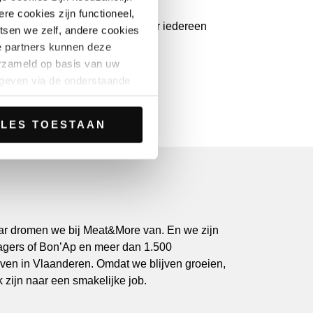
re cookies zijn functioneel,
r en respectvolle omgeving waar iedereen
atsen we zelf, andere cookies
res.
e partners kunnen deze
erzameld op basis van uw
 geven via de onderstaande
 wil lopen.
LLES TOESTAAN
n het gebruik van cookies te
 (zoals bijvoorbeeld
belemmeren die
nstellingen icoon op de
inden.
ar dromen we bij Meat&More van. En we zijn
agers of Bon’Ap en meer dan 1.500
ven in Vlaanderen. Omdat we blijven groeien,
 zijn naar een smakelijke job.