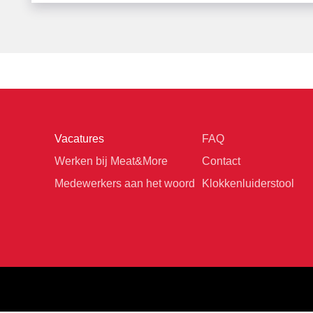
Vacatures
FAQ
Werken bij Meat&More
Contact
Medewerkers aan het woord
Klokkenluiderstool