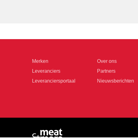
Merken
Over ons
Leveranciers
Partners
Leveranciersportaal
Nieuwsberichten