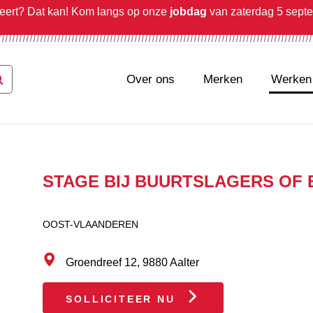
iteert? Dat kan! Kom langs op onze
jobdag
van zaterdag 5 sept
Over ons
Merken
Werken 
STAGE BIJ BUURTSLAGERS OF 
OOST-VLAANDEREN
Groendreef 12, 9880 Aalter
SOLLICITEER NU