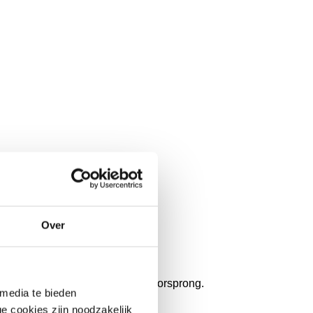
s 20 stagedagen
Over
d familiebedrijf van Belgische oorsprong.
 media te bieden
 cookies zijn noodzakelijk